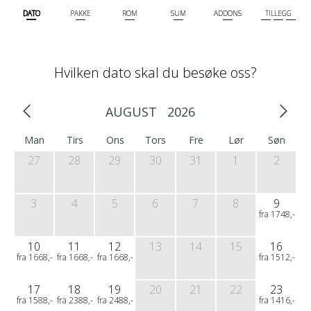
DATO
PAKKE
ROM
SUM
ADDONS
TILLEGG
Hvilken dato skal du besøke oss?
AUGUST
2026
Man
Tirs
Ons
Tors
Fre
Lør
Søn
27
28
29
30
31
1
2
3
4
5
6
7
8
9
fra 1748,-
10
11
12
13
14
15
16
fra 1668,-
fra 1668,-
fra 1668,-
fra 1512,-
17
18
19
20
21
22
23
fra 1588,-
fra 2388,-
fra 2488,-
fra 1416,-