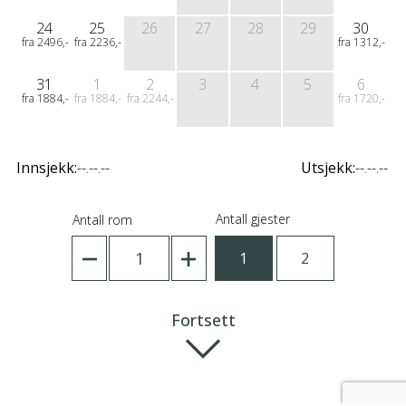
24
25
26
27
28
29
30
fra 2496,-
fra 2236,-
fra 1312,-
31
1
2
3
4
5
6
fra 1884,-
fra 1884,-
fra 2244,-
fra 1720,-
Innsjekk:
--.--.--
Utsjekk:
--.--.--
Antall gjester
Antall rom
1
1
2
Fortsett