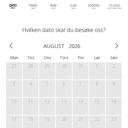
DATO
PAKKE
ROM
SUM
ADDONS
TILLEGG
Hvilken dato skal du besøke oss?
AUGUST
2026
Man
Tirs
Ons
Tors
Fre
Lør
Søn
27
28
29
30
31
1
2
3
4
5
6
7
8
9
10
11
12
13
14
15
16
17
18
19
20
21
22
23