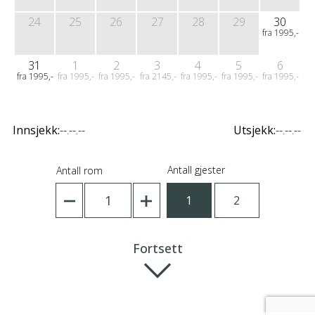
24
25
26
27
28
29
30
fra 1995,-
31
1
2
3
4
5
6
fra 1995,-
fra 1995,-
fra 1995,-
fra 2145,-
fra 1995,-
fra 1995,-
fra 1995,-
Innsjekk:
--.--.--
Utsjekk:
--.--.--
Antall gjester
Antall rom
1
1
2
Fortsett